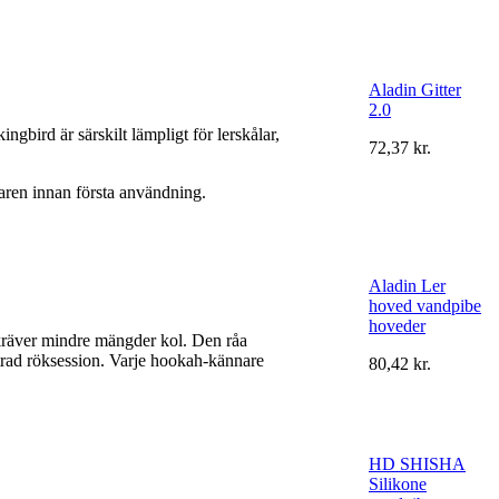
Aladin Gitter
2.0
bird är särskilt lämpligt för lerskålar,
72,37 kr.
ndaren innan första användning.
Aladin Ler
hoved vandpibe
hoveder
h kräver mindre mängder kol. Den råa
ättrad röksession. Varje hookah-kännare
80,42 kr.
HD SHISHA
Silikone