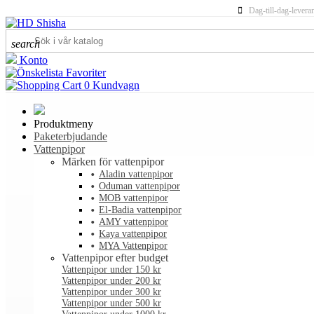
Dag-till-dag-levera
search
Konto
Favoriter
0
Kundvagn
Produktmeny
Paketerbjudande
Vattenpipor
Märken för vattenpipor
Aladin vattenpipor
Oduman vattenpipor
MOB vattenpipor
El-Badia vattenpipor
AMY vattenpipor
Kaya vattenpipor
MYA Vattenpipor
Vattenpipor efter budget
Vattenpipor under 150 kr
Vattenpipor under 200 kr
Vattenpipor under 300 kr
Vattenpipor under 500 kr