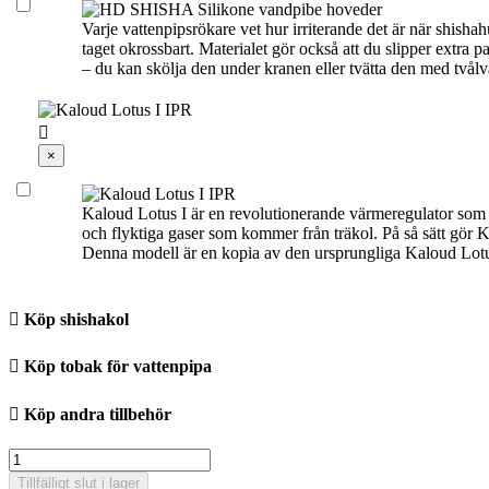
Varje vattenpipsrökare vet hur irriterande det är när shisha
taget okrossbart. Materialet gör också att du slipper extra pa
– du kan skölja den under kranen eller tvätta den med tvålv

×
Kaloud Lotus I är en revolutionerande värmeregulator som är
och flyktiga gaser som kommer från träkol. På så sätt gör
Denna modell är en kopia av den ursprungliga Kaloud Lotus I

Köp shishakol

Köp tobak för vattenpipa

Köp andra tillbehör
Tillfälligt slut i lager