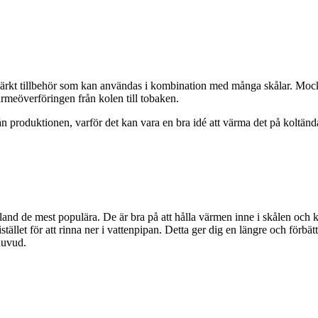
ärkt tillbehör som kan användas i kombination med många skålar. Mocking
ärmeöverföringen från kolen till tobaken.
 från produktionen, varför det kan vara en bra idé att värma det på koltä
bland de mest populära. De är bra på att hålla värmen inne i skålen oc
tället för att rinna ner i vattenpipan. Detta ger dig en längre och förb
huvud.