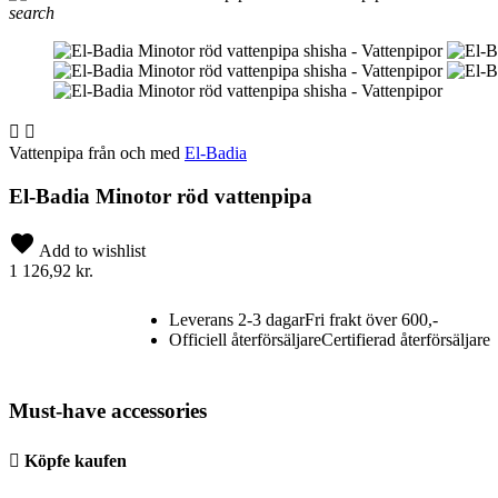
search


Vattenpipa från och med
El-Badia
El-Badia Minotor röd vattenpipa
Add to wishlist
1 126,92 kr.
Leverans 2-3 dagar
Fri frakt över 600,-
Officiell återförsäljare
Certifierad återförsäljare
Must-have accessories

Köpfe kaufen