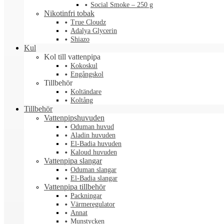
Social Smoke – 250 g
Nikotinfri tobak
True Cloudz
Adalya Glycerin
Shiazo
Kul
Kol till vattenpipa
Kokoskul
Engångskol
Tillbehör
Koltändare
Koltång
Tillbehör
Vattenpipshuvuden
Oduman huvud
Aladin huvuden
El-Badia huvuden
Kaloud huvuden
Vattenpipa slangar
Oduman slangar
El-Badia slangar
Vattenpipa tillbehör
Packningar
Värmeregulator
Annat
Munstycken