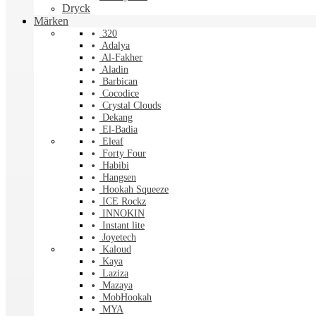
Dryck
Märken
320
Adalya
Al-Fakher
Aladin
Barbican
Cocodice
Crystal Clouds
Dekang
El-Badia
Eleaf
Forty Four
Habibi
Hangsen
Hookah Squeeze
ICE Rockz
INNOKIN
Instant lite
Joyetech
Kaloud
Kaya
Laziza
Mazaya
MobHookah
MYA