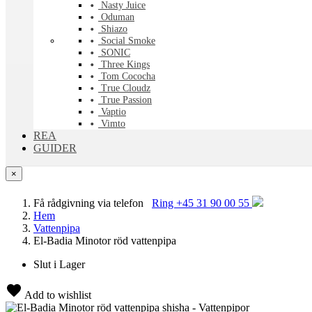
Nasty Juice
Oduman
Shiazo
Social Smoke
SONIC
Three Kings
Tom Cococha
True Cloudz
True Passion
Vaptio
Vimto
REA
GUIDER
×
Få rådgivning via telefon
Ring +45 31 90 00 55
Hem
Vattenpipa
El-Badia Minotor röd vattenpipa
Slut i Lager
Add to wishlist