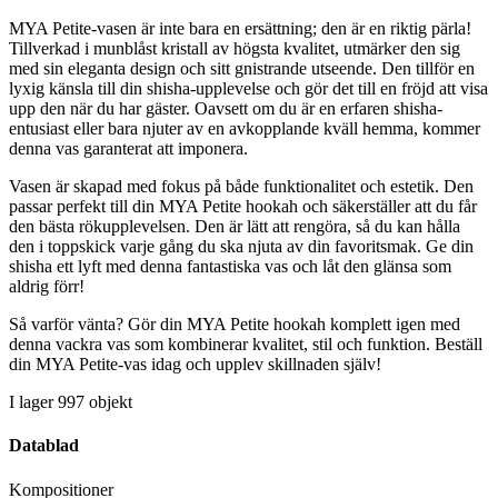
MYA Petite-vasen är inte bara en ersättning; den är en riktig pärla!
Tillverkad i munblåst kristall av högsta kvalitet, utmärker den sig
med sin eleganta design och sitt gnistrande utseende. Den tillför en
lyxig känsla till din shisha-upplevelse och gör det till en fröjd att visa
upp den när du har gäster. Oavsett om du är en erfaren shisha-
entusiast eller bara njuter av en avkopplande kväll hemma, kommer
denna vas garanterat att imponera.
Vasen är skapad med fokus på både funktionalitet och estetik. Den
passar perfekt till din MYA Petite hookah och säkerställer att du får
den bästa rökupplevelsen. Den är lätt att rengöra, så du kan hålla
den i toppskick varje gång du ska njuta av din favoritsmak. Ge din
shisha ett lyft med denna fantastiska vas och låt den glänsa som
aldrig förr!
Så varför vänta? Gör din MYA Petite hookah komplett igen med
denna vackra vas som kombinerar kvalitet, stil och funktion. Beställ
din MYA Petite-vas idag och upplev skillnaden själv!
I lager
997 objekt
Datablad
Kompositioner