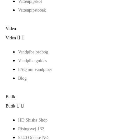
Vattenpipskol
Vattenpipstobak
Viden


Viden
Vandpibe ordbog
Vandpibe guides
FAQ om vandpiber
Blog
Butik


Butik
HD Shisha Shop
Risingsvej 132
5240 Odense NØ