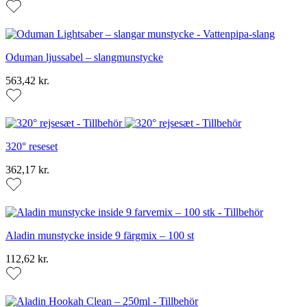
Oduman ljussabel – slangmunstycke
563,42 kr.
320° reseset
362,17 kr.
Aladin munstycke inside 9 färgmix – 100 st
112,62 kr.