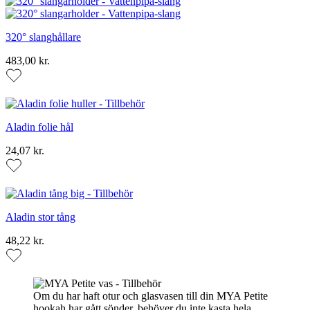
320° slanghållare
483,00 kr.
Aladin folie hål
24,07 kr.
Aladin stor tång
48,22 kr.
Om du har haft otur och glasvasen till din MYA Petite
hookah har gått sönder, behöver du inte kasta hela