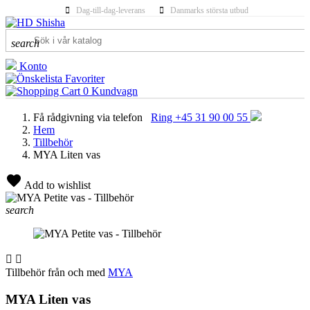
Dag-till-dag-leverans
Danmarks största utbud
search
Konto
Favoriter
0
Kundvagn
Få rådgivning via telefon
Ring +45 31 90 00 55
Hem
Tillbehör
MYA Liten vas
Add to wishlist
search


Tillbehör från och med
MYA
MYA Liten vas