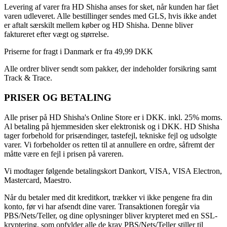
Levering af varer fra HD Shisha anses for sket, når kunden har fået
varen udleveret. Alle bestillinger sendes med GLS, hvis ikke andet
er aftalt særskilt mellem køber og HD Shisha. Denne bliver
faktureret efter vægt og størrelse.
Priserne for fragt i Danmark er fra 49,99 DKK
Alle ordrer bliver sendt som pakker, der indeholder forsikring samt
Track & Trace.
PRISER OG BETALING
Alle priser på HD Shisha's Online Store er i DKK. inkl. 25% moms.
Al betaling på hjemmesiden sker elektronisk og i DKK. HD Shisha
tager forbehold for prisændinger, tastefejl, tekniske fejl og udsolgte
varer. Vi forbeholder os retten til at annullere en ordre, såfremt der
måtte være en fejl i prisen på vareren.
Vi modtager følgende betalingskort Dankort, VISA, VISA Electron,
Mastercard, Maestro.
Når du betaler med dit kreditkort, trækker vi ikke pengene fra din
konto, før vi har afsendt dine varer. Transaktionen foregår via
PBS/Nets/Teller, og dine oplysninger bliver krypteret med en SSL-
kryptering, som opfylder alle de krav PBS/Nets/Teller stiller til