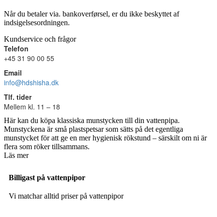
Når du betaler via. bankoverførsel, er du ikke beskyttet af
indsigelsesordningen.
Kundservice och frågor
Telefon
+45 31 90 00 55
Email
info@hdshisha.dk
Tlf. tider
Mellem kl. 11 – 18
Här kan du köpa klassiska munstycken till din vattenpipa.
Munstyckena är små plastspetsar som sätts på det egentliga
munstycket för att ge en mer hygienisk rökstund – särskilt om ni är
flera som röker tillsammans.
Läs mer
Billigast på vattenpipor
Vi matchar alltid priser på vattenpipor