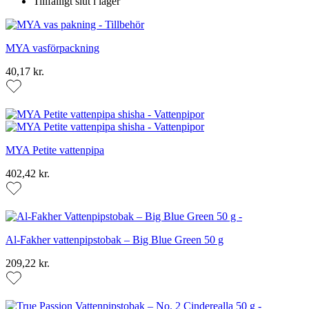
Tillfälligt slut i lager
MYA vasförpackning
40,17 kr.
MYA Petite vattenpipa
402,42 kr.
Al-Fakher vattenpipstobak – Big Blue Green 50 g
209,22 kr.