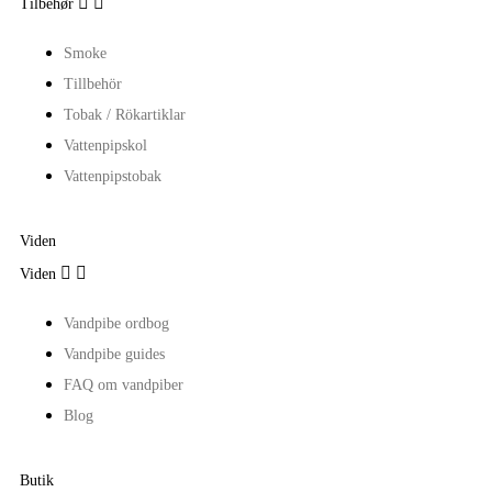


Tilbehør
Smoke
Tillbehör
Tobak / Rökartiklar
Vattenpipskol
Vattenpipstobak
Viden


Viden
Vandpibe ordbog
Vandpibe guides
FAQ om vandpiber
Blog
Butik