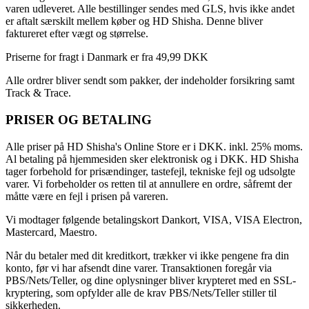
varen udleveret. Alle bestillinger sendes med GLS, hvis ikke andet
er aftalt særskilt mellem køber og HD Shisha. Denne bliver
faktureret efter vægt og størrelse.
Priserne for fragt i Danmark er fra 49,99 DKK
Alle ordrer bliver sendt som pakker, der indeholder forsikring samt
Track & Trace.
PRISER OG BETALING
Alle priser på HD Shisha's Online Store er i DKK. inkl. 25% moms.
Al betaling på hjemmesiden sker elektronisk og i DKK. HD Shisha
tager forbehold for prisændinger, tastefejl, tekniske fejl og udsolgte
varer. Vi forbeholder os retten til at annullere en ordre, såfremt der
måtte være en fejl i prisen på vareren.
Vi modtager følgende betalingskort Dankort, VISA, VISA Electron,
Mastercard, Maestro.
Når du betaler med dit kreditkort, trækker vi ikke pengene fra din
konto, før vi har afsendt dine varer. Transaktionen foregår via
PBS/Nets/Teller, og dine oplysninger bliver krypteret med en SSL-
kryptering, som opfylder alle de krav PBS/Nets/Teller stiller til
sikkerheden.