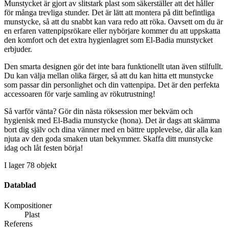
Munstycket är gjort av slitstark plast som säkerställer att det håller
för många trevliga stunder. Det är lätt att montera på ditt befintliga
munstycke, så att du snabbt kan vara redo att röka. Oavsett om du är
en erfaren vattenpipsrökare eller nybörjare kommer du att uppskatta
den komfort och det extra hygienlagret som El-Badia munstycket
erbjuder.
Den smarta designen gör det inte bara funktionellt utan även stilfullt.
Du kan välja mellan olika färger, så att du kan hitta ett munstycke
som passar din personlighet och din vattenpipa. Det är den perfekta
accessoaren för varje samling av rökutrustning!
Så varför vänta? Gör din nästa röksession mer bekväm och
hygienisk med El-Badia munstycke (hona). Det är dags att skämma
bort dig själv och dina vänner med en bättre upplevelse, där alla kan
njuta av den goda smaken utan bekymmer. Skaffa ditt munstycke
idag och låt festen börja!
I lager
78 objekt
Datablad
Kompositioner
Plast
Referens