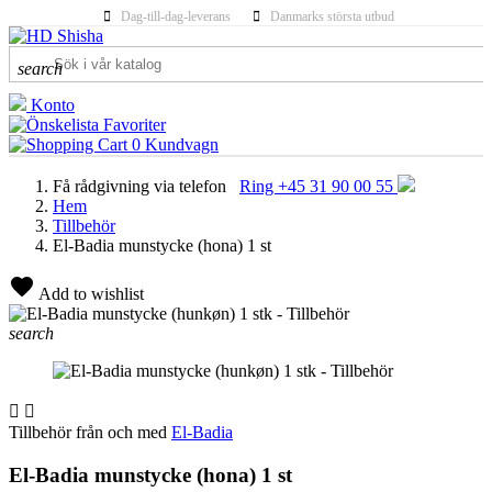
Dag-till-dag-leverans
Danmarks största utbud
search
Konto
Favoriter
0
Kundvagn
Få rådgivning via telefon
Ring +45 31 90 00 55
Hem
Tillbehör
El-Badia munstycke (hona) 1 st
Add to wishlist
search


Tillbehör från och med
El-Badia
El-Badia munstycke (hona) 1 st