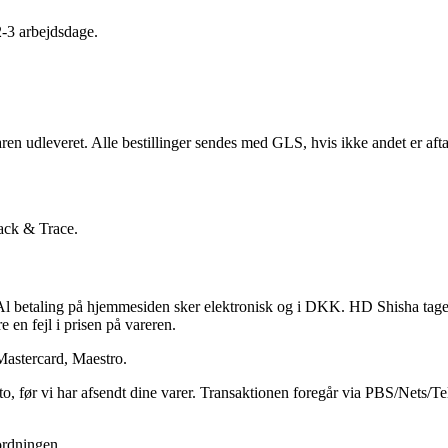
2-3 arbejdsdage.
ren udleveret. Alle bestillinger sendes med GLS, hvis ikke andet er aft
rack & Trace.
 betaling på hjemmesiden sker elektronisk og i DKK. HD Shisha tager for
e en fejl i prisen på vareren.
Mastercard, Maestro.
to, før vi har afsendt dine varer. Transaktionen foregår via PBS/Nets/T
sordningen.