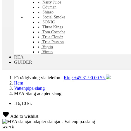
Nasty Juice
Oduman
Shiazo
Social Smoke
SONIC
Three Kings
Tom Cococha
True Cloudz
True Passion
Vaptio
Vimto
REA
GUIDER
Få rådgivning via telefon
Ring +45 31 90 00 55
Hem
Vattenpipa-slang
MYA Slang adapter slang
-16,10 kr.
Add to wishlist
search