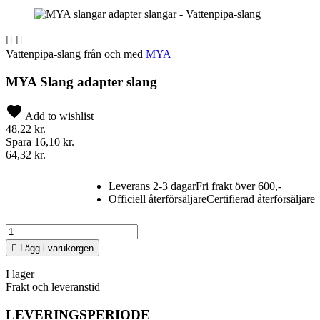


Vattenpipa-slang från och med
MYA
MYA Slang adapter slang
Add to wishlist
48,22 kr.
Spara 16,10 kr.
64,32 kr.
Leverans 2-3 dagar
Fri frakt över 600,-
Officiell återförsäljare
Certifierad återförsäljare

Lägg i varukorgen
I lager
Frakt och leveranstid
LEVERINGSPERIODE