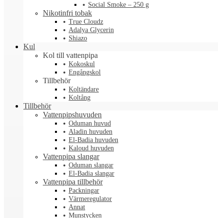
Social Smoke – 250 g
Nikotinfri tobak
True Cloudz
Adalya Glycerin
Shiazo
Kul
Kol till vattenpipa
Kokoskul
Engångskol
Tillbehör
Koltändare
Koltång
Tillbehör
Vattenpipshuvuden
Oduman huvud
Aladin huvuden
El-Badia huvuden
Kaloud huvuden
Vattenpipa slangar
Oduman slangar
El-Badia slangar
Vattenpipa tillbehör
Packningar
Värmeregulator
Annat
Munstycken