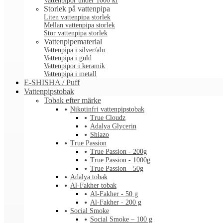
Vattenpipor under 1000 kr
Storlek på vattenpipa
Liten vattenpipa storlek
Mellan vattenpipa storlek
Stor vattenpipa storlek
Vattenpipematerial
Vattenpipa i silver/alu
Vattenpipa i guld
Vattenpipor i keramik
Vattenpipa i metall
E-SHISHA / Puff
Vattenpipstobak
Tobak efter märke
Nikotinfri vattenpipstobak
True Cloudz
Adalya Glycerin
Shiazo
True Passion
True Passion - 200g
True Passion - 1000g
True Passion - 50g
Adalya tobak
Al-Fakher tobak
Al-Fakher - 50 g
Al-Fakher - 200 g
Social Smoke
Social Smoke – 100 g