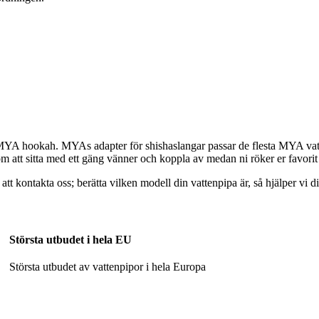
 MYA hookah. MYAs adapter för shishaslangar passar de flesta MYA vatten
som att sitta med ett gäng vänner och koppla av medan ni röker er favorit
ontakta oss; berätta vilken modell din vattenpipa är, så hjälper vi dig a
Största utbudet i hela EU
Största utbudet av vattenpipor i hela Europa