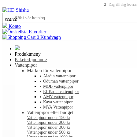
Dag-till-dag-levera
search
Konto
Favoriter
0
Kundvagn
Produktmeny
Paketerbjudande
Vattenpipor
Märken för vattenpipor
Aladin vattenpipor
Oduman vattenpipor
MOB vattenpipor
El-Badia vattenpipor
AMY vattenpipor
Kaya vattenpipor
MYA Vattenpipor
Vattenpipor efter budget
Vattenpipor under 150 kr
Vattenpipor under 200 kr
Vattenpipor under 300 kr
Vattenpipor under 500 kr