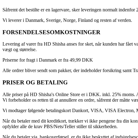
Såfremt det bestilte er en lagervare, sker leveringen normalt indenfor 
Vi leverer i Danmark, Sverige, Norge, Finland og resten af verden.
FORSENDELSESOMKOSTNINGER
Levering af varer fra HD Shisha anses for sket, når kunden har fået va
vægt og størrelse.
Priserne for fragt i Danmark er fra 49,99 DKK
Alle ordrer bliver sendt som pakker, der indeholder forsikring samt T
PRISER OG BETALING
Alle priser på HD Shisha's Online Store er i DKK. inkl. 25% moms. Al
Vi forbeholder os retten til at annullere en ordre, såfremt der måtte vær
Vi modtager følgende betalingskort Dankort, VISA, VISA Electron, 
Når du betaler med dit kreditkort, trækker vi ikke pengene fra din kon
opfylder alle de krav PBS/Nets/Teller stiller til sikkerheden.
Når du betaler via. bankoverførsel, er du ikke beskyttet af indsigelse