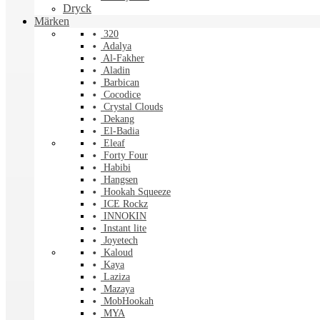
Dryck
Märken
320
Adalya
Al-Fakher
Aladin
Barbican
Cocodice
Crystal Clouds
Dekang
El-Badia
Eleaf
Forty Four
Habibi
Hangsen
Hookah Squeeze
ICE Rockz
INNOKIN
Instant lite
Joyetech
Kaloud
Kaya
Laziza
Mazaya
MobHookah
MYA