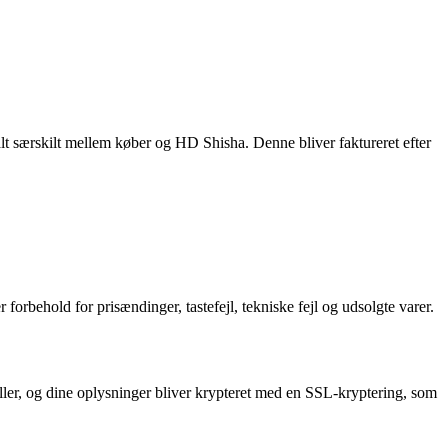
alt særskilt mellem køber og HD Shisha. Denne bliver faktureret efter
behold for prisændinger, tastefejl, tekniske fejl og udsolgte varer.
eller, og dine oplysninger bliver krypteret med en SSL-kryptering, som