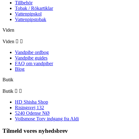
Tillbehör
Tobak / Rökartiklar
Vattenpipskol
Vattenpipstobak
Viden
Viden


Vandpibe ordbog
Vandpibe guides
FAQ om vandpiber
Blog
Butik
Butik


HD Shisha Shop
Risingsvej 132
5240 Odense NØ
Vollsmose Torv indgang fra Aldi
Tilmeld vores nyhedsbrev