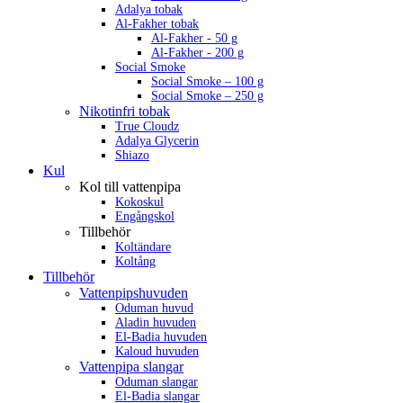
Adalya tobak
Al-Fakher tobak
Al-Fakher - 50 g
Al-Fakher - 200 g
Social Smoke
Social Smoke – 100 g
Social Smoke – 250 g
Nikotinfri tobak
True Cloudz
Adalya Glycerin
Shiazo
Kul
Kol till vattenpipa
Kokoskul
Engångskol
Tillbehör
Koltändare
Koltång
Tillbehör
Vattenpipshuvuden
Oduman huvud
Aladin huvuden
El-Badia huvuden
Kaloud huvuden
Vattenpipa slangar
Oduman slangar
El-Badia slangar