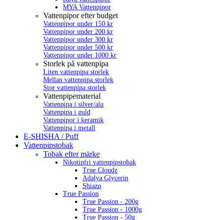
MYA Vattenpipor
Vattenpipor efter budget
Vattenpipor under 150 kr
Vattenpipor under 200 kr
Vattenpipor under 300 kr
Vattenpipor under 500 kr
Vattenpipor under 1000 kr
Storlek på vattenpipa
Liten vattenpipa storlek
Mellan vattenpipa storlek
Stor vattenpipa storlek
Vattenpipematerial
Vattenpipa i silver/alu
Vattenpipa i guld
Vattenpipor i keramik
Vattenpipa i metall
E-SHISHA / Puff
Vattenpipstobak
Tobak efter märke
Nikotinfri vattenpipstobak
True Cloudz
Adalya Glycerin
Shiazo
True Passion
True Passion - 200g
True Passion - 1000g
True Passion - 50g