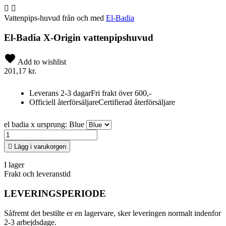


Vattenpips-huvud från och med
El-Badia
El-Badia X-Origin vattenpipshuvud
Add to wishlist
201,17 kr.
Leverans 2-3 dagar
Fri frakt över 600,-
Officiell återförsäljare
Certifierad återförsäljare
el badia x ursprung: Blue

Lägg i varukorgen
I lager
Frakt och leveranstid
LEVERINGSPERIODE
Såfremt det bestilte er en lagervare, sker leveringen normalt indenfor
2-3 arbejdsdage.