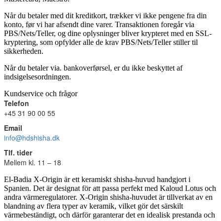
Når du betaler med dit kreditkort, trækker vi ikke pengene fra din
konto, før vi har afsendt dine varer. Transaktionen foregår via
PBS/Nets/Teller, og dine oplysninger bliver krypteret med en SSL-
kryptering, som opfylder alle de krav PBS/Nets/Teller stiller til
sikkerheden.
Når du betaler via. bankoverførsel, er du ikke beskyttet af
indsigelsesordningen.
Kundservice och frågor
Telefon
+45 31 90 00 55
Email
info@hdshisha.dk
Tlf. tider
Mellem kl. 11 – 18
El-Badia X-Origin är ett keramiskt shisha-huvud handgjort i
Spanien. Det är designat för att passa perfekt med Kaloud Lotus och
andra värmeregulatorer. X-Origin shisha-huvudet är tillverkat av en
blandning av flera typer av keramik, vilket gör det särskilt
värmebeständigt, och därför garanterar det en idealisk prestanda och