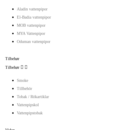
Aladin vattenpipor
El-Badia vattenpipor
MOB vattenpipor
MYA Vattenpipor
Oduman vattenpipor
Tilbehør


Tilbehør
Smoke
Tillbehör
Tobak / Rökartiklar
Vattenpipskol
Vattenpipstobak