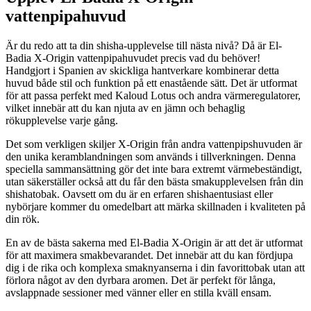
vattenpipahuvud
Är du redo att ta din shisha-upplevelse till nästa nivå? Då är El-
Badia X-Origin vattenpipahuvudet precis vad du behöver!
Handgjort i Spanien av skickliga hantverkare kombinerar detta
huvud både stil och funktion på ett enastående sätt. Det är utformat
för att passa perfekt med Kaloud Lotus och andra värmeregulatorer,
vilket innebär att du kan njuta av en jämn och behaglig
rökupplevelse varje gång.
Det som verkligen skiljer X-Origin från andra vattenpipshuvuden är
den unika keramblandningen som används i tillverkningen. Denna
speciella sammansättning gör det inte bara extremt värmebeständigt,
utan säkerställer också att du får den bästa smakupplevelsen från din
shishatobak. Oavsett om du är en erfaren shishaentusiast eller
nybörjare kommer du omedelbart att märka skillnaden i kvaliteten på
din rök.
En av de bästa sakerna med El-Badia X-Origin är att det är utformat
för att maximera smakbevarandet. Det innebär att du kan fördjupa
dig i de rika och komplexa smaknyanserna i din favorittobak utan att
förlora något av den dyrbara aromen. Det är perfekt för långa,
avslappnade sessioner med vänner eller en stilla kväll ensam.