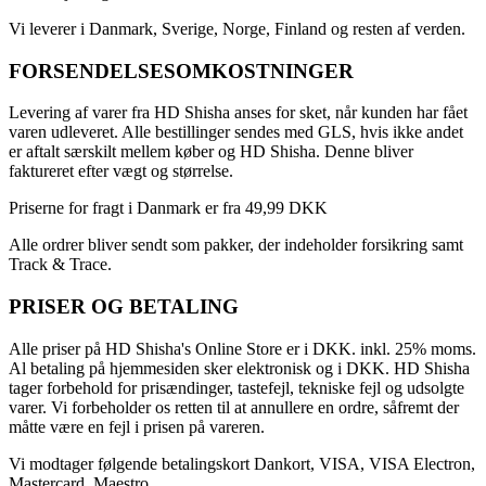
Vi leverer i Danmark, Sverige, Norge, Finland og resten af verden.
FORSENDELSESOMKOSTNINGER
Levering af varer fra HD Shisha anses for sket, når kunden har fået
varen udleveret. Alle bestillinger sendes med GLS, hvis ikke andet
er aftalt særskilt mellem køber og HD Shisha. Denne bliver
faktureret efter vægt og størrelse.
Priserne for fragt i Danmark er fra 49,99 DKK
Alle ordrer bliver sendt som pakker, der indeholder forsikring samt
Track & Trace.
PRISER OG BETALING
Alle priser på HD Shisha's Online Store er i DKK. inkl. 25% moms.
Al betaling på hjemmesiden sker elektronisk og i DKK. HD Shisha
tager forbehold for prisændinger, tastefejl, tekniske fejl og udsolgte
varer. Vi forbeholder os retten til at annullere en ordre, såfremt der
måtte være en fejl i prisen på vareren.
Vi modtager følgende betalingskort Dankort, VISA, VISA Electron,
Mastercard, Maestro.