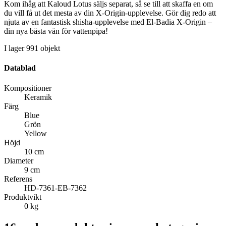
Kom ihåg att Kaloud Lotus säljs separat, så se till att skaffa en om
du vill få ut det mesta av din X-Origin-upplevelse. Gör dig redo att
njuta av en fantastisk shisha-upplevelse med El-Badia X-Origin –
din nya bästa vän för vattenpipa!
I lager
991 objekt
Datablad
Kompositioner
Keramik
Färg
Blue
Grön
Yellow
Höjd
10 cm
Diameter
9 cm
Referens
HD-7361-EB-7362
Produktvikt
0 kg