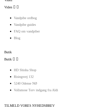
Viden


Viden
Vandpibe ordbog
Vandpibe guides
FAQ om vandpiber
Blog
Butik


Butik
HD Shisha Shop
Risingsvej 132
5240 Odense NØ
Vollsmose Torv indgang fra Aldi
TILMELD VORES NYHEDSBREV