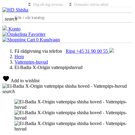
Dag-till-dag-leverans
Danmarks största utbud
search
Konto
Favoriter
0
Kundvagn
Få rådgivning via telefon
Ring +45 31 90 00 55
Hem
Vattenpips-huvud
El-Badia X-Origin vattenpipshuvud
Add to wishlist
search