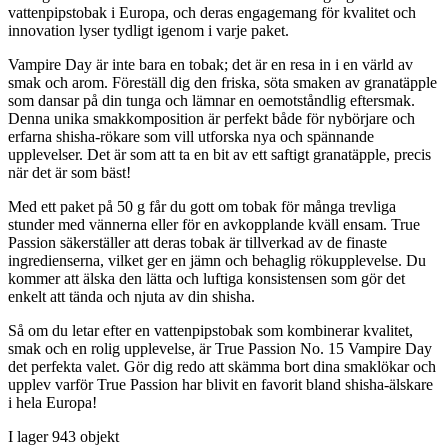
vattenpipstobak i Europa, och deras engagemang för kvalitet och
innovation lyser tydligt igenom i varje paket.
Vampire Day är inte bara en tobak; det är en resa in i en värld av
smak och arom. Föreställ dig den friska, söta smaken av granatäpple
som dansar på din tunga och lämnar en oemotståndlig eftersmak.
Denna unika smakkomposition är perfekt både för nybörjare och
erfarna shisha-rökare som vill utforska nya och spännande
upplevelser. Det är som att ta en bit av ett saftigt granatäpple, precis
när det är som bäst!
Med ett paket på 50 g får du gott om tobak för många trevliga
stunder med vännerna eller för en avkopplande kväll ensam. True
Passion säkerställer att deras tobak är tillverkad av de finaste
ingredienserna, vilket ger en jämn och behaglig rökupplevelse. Du
kommer att älska den lätta och luftiga konsistensen som gör det
enkelt att tända och njuta av din shisha.
Så om du letar efter en vattenpipstobak som kombinerar kvalitet,
smak och en rolig upplevelse, är True Passion No. 15 Vampire Day
det perfekta valet. Gör dig redo att skämma bort dina smaklökar och
upplev varför True Passion har blivit en favorit bland shisha-älskare
i hela Europa!
I lager
943 objekt