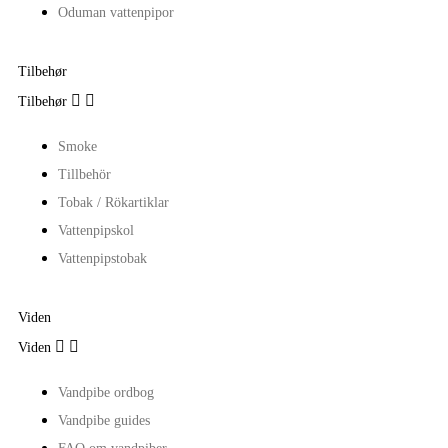
Oduman vattenpipor
Tilbehør


Tilbehør
Smoke
Tillbehör
Tobak / Rökartiklar
Vattenpipskol
Vattenpipstobak
Viden


Viden
Vandpibe ordbog
Vandpibe guides