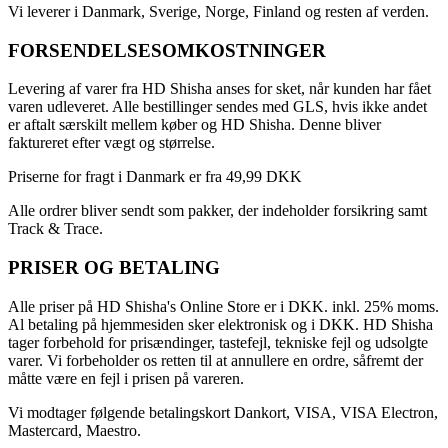
Vi leverer i Danmark, Sverige, Norge, Finland og resten af verden.
FORSENDELSESOMKOSTNINGER
Levering af varer fra HD Shisha anses for sket, når kunden har fået
varen udleveret. Alle bestillinger sendes med GLS, hvis ikke andet
er aftalt særskilt mellem køber og HD Shisha. Denne bliver
faktureret efter vægt og størrelse.
Priserne for fragt i Danmark er fra 49,99 DKK
Alle ordrer bliver sendt som pakker, der indeholder forsikring samt
Track & Trace.
PRISER OG BETALING
Alle priser på HD Shisha's Online Store er i DKK. inkl. 25% moms.
Al betaling på hjemmesiden sker elektronisk og i DKK. HD Shisha
tager forbehold for prisændinger, tastefejl, tekniske fejl og udsolgte
varer. Vi forbeholder os retten til at annullere en ordre, såfremt der
måtte være en fejl i prisen på vareren.
Vi modtager følgende betalingskort Dankort, VISA, VISA Electron,
Mastercard, Maestro.