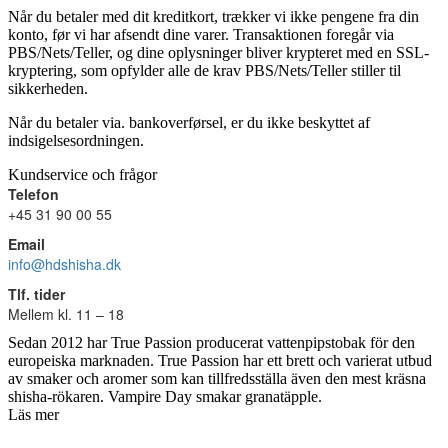
Når du betaler med dit kreditkort, trækker vi ikke pengene fra din
konto, før vi har afsendt dine varer. Transaktionen foregår via
PBS/Nets/Teller, og dine oplysninger bliver krypteret med en SSL-
kryptering, som opfylder alle de krav PBS/Nets/Teller stiller til
sikkerheden.
Når du betaler via. bankoverførsel, er du ikke beskyttet af
indsigelsesordningen.
Kundservice och frågor
Telefon
+45 31 90 00 55
Email
info@hdshisha.dk
Tlf. tider
Mellem kl. 11 – 18
Sedan 2012 har True Passion producerat vattenpipstobak för den
europeiska marknaden. True Passion har ett brett och varierat utbud
av smaker och aromer som kan tillfredsställa även den mest kräsna
shisha-rökaren. Vampire Day smakar granatäpple.
Läs mer