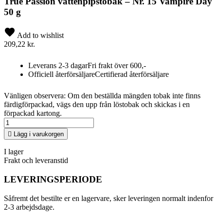
True Passion vattenpipstobak – Nr. 15 Vampire Day
50 g
Add to wishlist
209,22 kr.
Leverans 2-3 dagar
Fri frakt över 600,-
Officiell återförsäljare
Certifierad återförsäljare
Vänligen observera: Om den beställda mängden tobak inte finns
färdigförpackad, vägs den upp från löstobak och skickas i en
förpackad kartong.

Lägg i varukorgen
I lager
Frakt och leveranstid
LEVERINGSPERIODE
Såfremt det bestilte er en lagervare, sker leveringen normalt indenfor
2-3 arbejdsdage.