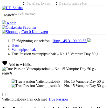
Dag-till-dag-leverans
Danmarks största utbud
search
Konto
Favoriter
0
Kundvagn
Få rådgivning via telefon
Ring +45 31 90 00 55
Hem
Vattenpipstobak
True Passion vattenpipstobak – Nr. 15 Vampire Day 50 g
Add to wishlist
search


Vattenpipstobak från och med
True Passion