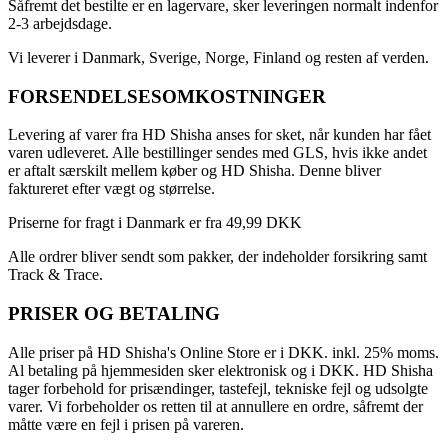
Såfremt det bestilte er en lagervare, sker leveringen normalt indenfor
2-3 arbejdsdage.
Vi leverer i Danmark, Sverige, Norge, Finland og resten af verden.
FORSENDELSESOMKOSTNINGER
Levering af varer fra HD Shisha anses for sket, når kunden har fået
varen udleveret. Alle bestillinger sendes med GLS, hvis ikke andet
er aftalt særskilt mellem køber og HD Shisha. Denne bliver
faktureret efter vægt og størrelse.
Priserne for fragt i Danmark er fra 49,99 DKK
Alle ordrer bliver sendt som pakker, der indeholder forsikring samt
Track & Trace.
PRISER OG BETALING
Alle priser på HD Shisha's Online Store er i DKK. inkl. 25% moms.
Al betaling på hjemmesiden sker elektronisk og i DKK. HD Shisha
tager forbehold for prisændinger, tastefejl, tekniske fejl og udsolgte
varer. Vi forbeholder os retten til at annullere en ordre, såfremt der
måtte være en fejl i prisen på vareren.