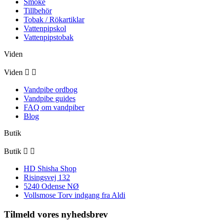
Smoke
Tillbehör
Tobak / Rökartiklar
Vattenpipskol
Vattenpipstobak
Viden
Viden


Vandpibe ordbog
Vandpibe guides
FAQ om vandpiber
Blog
Butik
Butik


HD Shisha Shop
Risingsvej 132
5240 Odense NØ
Vollsmose Torv indgang fra Aldi
Tilmeld vores nyhedsbrev