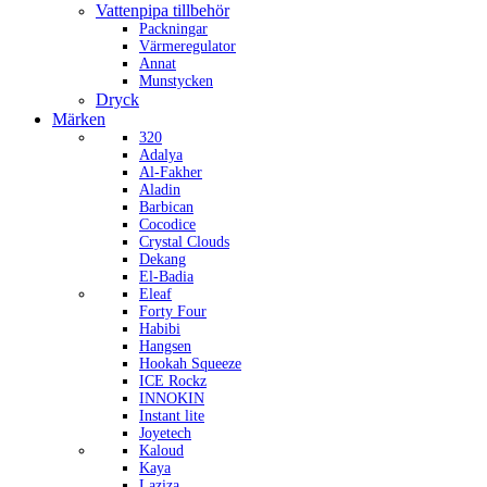
Vattenpipa tillbehör
Packningar
Värmeregulator
Annat
Munstycken
Dryck
Märken
320
Adalya
Al-Fakher
Aladin
Barbican
Cocodice
Crystal Clouds
Dekang
El-Badia
Eleaf
Forty Four
Habibi
Hangsen
Hookah Squeeze
ICE Rockz
INNOKIN
Instant lite
Joyetech
Kaloud
Kaya
Laziza