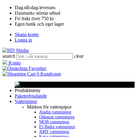
Dag-till-dag-leverans
Danmarks största utbud
Fri frakt över 750 kr
Egen butik och eget lager
Skapa konto
Logga in
search
clear
Konto
Favoriter
0
Kundvagn
Produktmeny
Paketerbjudande
Vattenpipor
Märken för vattenpipor
Aladin vattenpipor
Oduman vattenpipor
MOB vattenpipor
El-Badia vattenpipor
AMY vattenpipor
Kaya vattenpipor