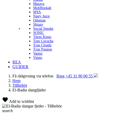
Mazaya
MobHookah
MYA
Nasty Juice
Oduman
Shiazo
Social Smoke
SONIC
Three Kings
Tom Cococha
True Cloudz
True Passion
Vaptio
Vimto
REA
GUIDER
Få rådgivning via telefon
Ring +45 31 90 00 55
Hem
Tillbehör
El-Badia slangfjäder
Add to wishlist
search