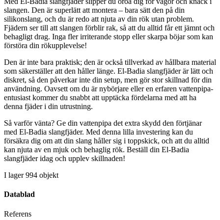
Med El-Badia slangfjäder slipper du oroa dig för vågor och knäck i
slangen. Den är superlätt att montera – bara sätt den på din
silikonslang, och du är redo att njuta av din rök utan problem.
Fjädern ser till att slangen förblir rak, så att du alltid får ett jämnt och
behagligt drag. Inga fler irriterande stopp eller skarpa böjar som kan
förstöra din rökupplevelse!
Den är inte bara praktisk; den är också tillverkad av hållbara material
som säkerställer att den håller länge. El-Badia slangfjäder är lätt och
diskret, så den påverkar inte din setup, men gör stor skillnad för din
användning. Oavsett om du är nybörjare eller en erfaren vattenpipa-
entusiast kommer du snabbt att upptäcka fördelarna med att ha
denna fjäder i din utrustning.
Så varför vänta? Ge din vattenpipa det extra skydd den förtjänar
med El-Badia slangfjäder. Med denna lilla investering kan du
försäkra dig om att din slang håller sig i toppskick, och att du alltid
kan njuta av en mjuk och behaglig rök. Beställ din El-Badia
slangfjäder idag och upplev skillnaden!
I lager
994 objekt
Datablad
Referens