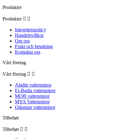
Produkter
Produkter


Integritetspolicy
Handelsvillkor
Om oss
Frakt och betalning
Kontakta oss
Vårt företag
Vårt företag


Aladin vattenpipor
El-Badia vattenpipor
MOB vattenpipor
MYA Vattenpipor
Oduman vattenpipor
Tilbehør
Tilbehør

