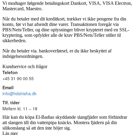
Vi modtager følgende betalingskort Dankort, VISA, VISA Electron,
Mastercard, Maestro.
Når du betaler med dit kreditkort, trækker vi ikke pengene fra din
konto, før vi har afsendt dine varer. Transaktionen foregår via
PBS/Nets/Teller, og dine oplysninger bliver krypteret med en SSL-
kryptering, som opfylder alle de krav PBS/Nets/Teller stiller til
sikkerheden.
Når du betaler via. bankoverførsel, er du ikke beskyttet af
indsigelsesordningen.
Kundservice och frågor
Telefon
+45 31 90 00 55
Email
info@hdshisha.dk
Tlf. tider
Mellem kl. 11 – 18
Här kan du köpa El-Badias skyddande slangfjäder som förhindrar
att slangen till din vattenpipa knäcks. Montera fjädern på din
silikonslang så att den inte böjer sig.
Läs mer