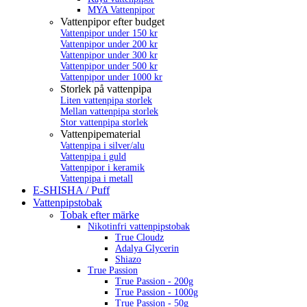
MYA Vattenpipor
Vattenpipor efter budget
Vattenpipor under 150 kr
Vattenpipor under 200 kr
Vattenpipor under 300 kr
Vattenpipor under 500 kr
Vattenpipor under 1000 kr
Storlek på vattenpipa
Liten vattenpipa storlek
Mellan vattenpipa storlek
Stor vattenpipa storlek
Vattenpipematerial
Vattenpipa i silver/alu
Vattenpipa i guld
Vattenpipor i keramik
Vattenpipa i metall
E-SHISHA / Puff
Vattenpipstobak
Tobak efter märke
Nikotinfri vattenpipstobak
True Cloudz
Adalya Glycerin
Shiazo
True Passion
True Passion - 200g
True Passion - 1000g
True Passion - 50g