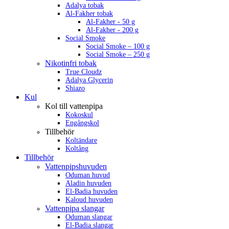
Adalya tobak
Al-Fakher tobak
Al-Fakher - 50 g
Al-Fakher - 200 g
Social Smoke
Social Smoke – 100 g
Social Smoke – 250 g
Nikotinfri tobak
True Cloudz
Adalya Glycerin
Shiazo
Kul
Kol till vattenpipa
Kokoskul
Engångskol
Tillbehör
Koltändare
Koltång
Tillbehör
Vattenpipshuvuden
Oduman huvud
Aladin huvuden
El-Badia huvuden
Kaloud huvuden
Vattenpipa slangar
Oduman slangar
El-Badia slangar