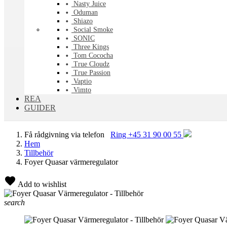
Nasty Juice
Oduman
Shiazo
Social Smoke
SONIC
Three Kings
Tom Cococha
True Cloudz
True Passion
Vaptio
Vimto
REA
GUIDER
Få rådgivning via telefon
Ring +45 31 90 00 55
Hem
Tillbehör
Foyer Quasar värmeregulator
Add to wishlist
search