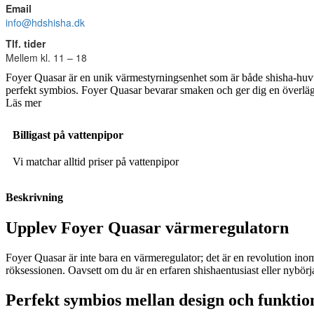
Email
info@hdshisha.dk
Tlf. tider
Mellem kl. 11 – 18
Foyer Quasar är en unik värmestyrningsenhet som är både shisha‑huvud
perfekt symbios. Foyer Quasar bevarar smaken och ger dig en överlägs
Läs mer
Billigast på vattenpipor
Vi matchar alltid priser på vattenpipor
Beskrivning
Upplev Foyer Quasar värmeregulatorn
Foyer Quasar är inte bara en värmeregulator; det är en revolution ino
röksessionen. Oavsett om du är en erfaren shishaentusiast eller nybö
Perfekt symbios mellan design och funktio