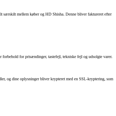
alt særskilt mellem køber og HD Shisha. Denne bliver faktureret efter
behold for prisændinger, tastefejl, tekniske fejl og udsolgte varer.
eller, og dine oplysninger bliver krypteret med en SSL-kryptering, som