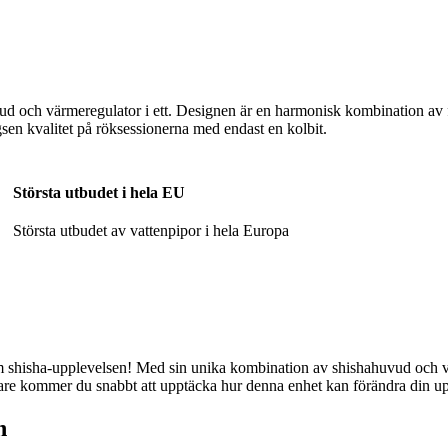
 och värmeregulator i ett. Designen är en harmonisk kombination av for
en kvalitet på röksessionerna med endast en kolbit.
Största utbudet i hela EU
Största utbudet av vattenpipor i hela Europa
m shisha-upplevelsen! Med sin unika kombination av shishahuvud och vär
rjare kommer du snabbt att upptäcka hur denna enhet kan förändra din up
n