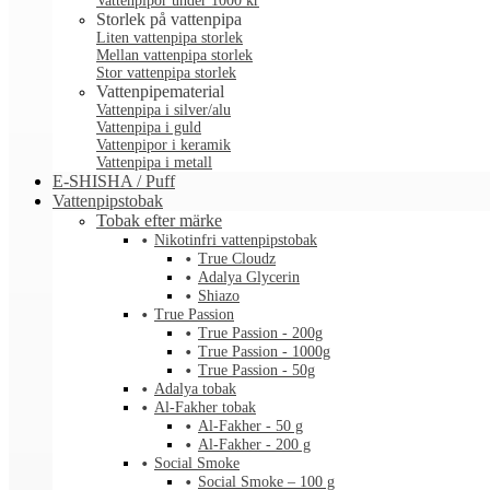
Vattenpipor under 1000 kr
Storlek på vattenpipa
Liten vattenpipa storlek
Mellan vattenpipa storlek
Stor vattenpipa storlek
Vattenpipematerial
Vattenpipa i silver/alu
Vattenpipa i guld
Vattenpipor i keramik
Vattenpipa i metall
E-SHISHA / Puff
Vattenpipstobak
Tobak efter märke
Nikotinfri vattenpipstobak
True Cloudz
Adalya Glycerin
Shiazo
True Passion
True Passion - 200g
True Passion - 1000g
True Passion - 50g
Adalya tobak
Al-Fakher tobak
Al-Fakher - 50 g
Al-Fakher - 200 g
Social Smoke
Social Smoke – 100 g