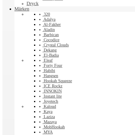
Dryck
Märken
320
Adalya
Al-Fakher
Aladin
Barbican
Cocodice
Crystal Clouds
Dekang
El-Badia
Eleaf
Forty Four
Habibi
Hangsen
Hookah Squeeze
ICE Rockz
INNOKIN
Instant lite
Joyetech
Kaloud
Kaya
Laziza
Mazaya
MobHookah
MYA