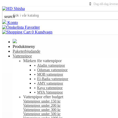
Dag-till-dag-levera
search
Konto
Favoriter
0
Kundvagn
Produktmeny
Paketerbjudande
Vattenpipor
Märken för vattenpipor
Aladin vattenpipor
Oduman vattenpipor
MOB vattenpipor
El-Badia vattenpipor
AMY vattenpipor
Kaya vattenpipor
MYA Vattenpipor
Vattenpipor efter budget
Vattenpipor under 150 kr
Vattenpipor under 200 kr
Vattenpipor under 300 kr
Vattenpipor under 500 kr