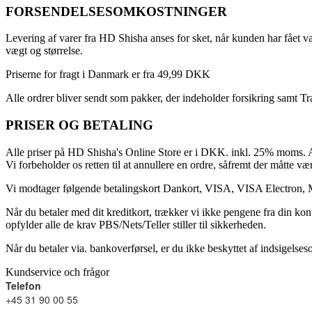
FORSENDELSESOMKOSTNINGER
Levering af varer fra HD Shisha anses for sket, når kunden har fået va
vægt og størrelse.
Priserne for fragt i Danmark er fra 49,99 DKK
Alle ordrer bliver sendt som pakker, der indeholder forsikring samt T
PRISER OG BETALING
Alle priser på HD Shisha's Online Store er i DKK. inkl. 25% moms. Al
Vi forbeholder os retten til at annullere en ordre, såfremt der måtte vær
Vi modtager følgende betalingskort Dankort, VISA, VISA Electron, 
Når du betaler med dit kreditkort, trækker vi ikke pengene fra din kon
opfylder alle de krav PBS/Nets/Teller stiller til sikkerheden.
Når du betaler via. bankoverførsel, er du ikke beskyttet af indsigelse
Kundservice och frågor
Telefon
+45 31 90 00 55