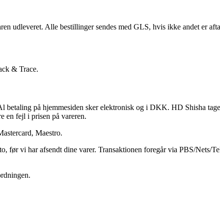
ren udleveret. Alle bestillinger sendes med GLS, hvis ikke andet er aft
rack & Trace.
 betaling på hjemmesiden sker elektronisk og i DKK. HD Shisha tager for
e en fejl i prisen på vareren.
Mastercard, Maestro.
to, før vi har afsendt dine varer. Transaktionen foregår via PBS/Nets/T
sordningen.