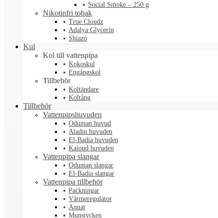
Social Smoke – 250 g
Nikotinfri tobak
True Cloudz
Adalya Glycerin
Shiazo
Kul
Kol till vattenpipa
Kokoskul
Engångskol
Tillbehör
Koltändare
Koltång
Tillbehör
Vattenpipshuvuden
Oduman huvud
Aladin huvuden
El-Badia huvuden
Kaloud huvuden
Vattenpipa slangar
Oduman slangar
El-Badia slangar
Vattenpipa tillbehör
Packningar
Värmeregulator
Annat
Munstycken