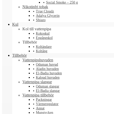
Social Smoke – 250 g
Nikotinfri tobak
True Cloudz
Adalya Glycerin
Shiazo
Kul
Kol till vattenpipa
Kokoskul
Engångskol
Tillbehör
Koltändare
Koltång
Tillbehör
Vattenpipshuvuden
Oduman huvud
Aladin huvuden
El-Badia huvuden
Kaloud huvuden
Vattenpipa slangar
Oduman slangar
El-Badia slangar
Vattenpipa tillbehör
Packningar
Värmeregulator
Annat
Munstycken