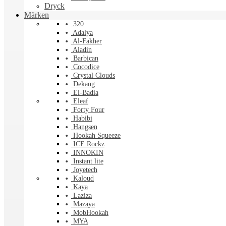
Dryck
Märken
320
Adalya
Al-Fakher
Aladin
Barbican
Cocodice
Crystal Clouds
Dekang
El-Badia
Eleaf
Forty Four
Habibi
Hangsen
Hookah Squeeze
ICE Rockz
INNOKIN
Instant lite
Joyetech
Kaloud
Kaya
Laziza
Mazaya
MobHookah
MYA