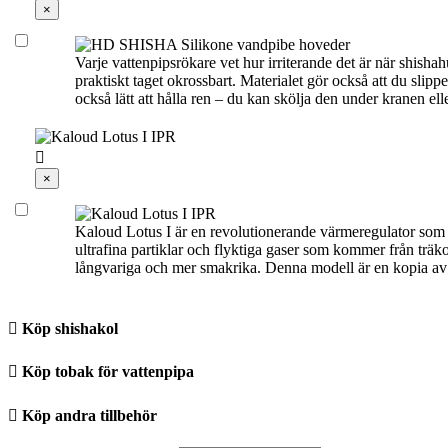
×
Varje vattenpipsrökare vet hur irriterande det är när shisha
praktiskt taget okrossbart. Materialet gör också att du slipp
också lätt att hålla ren – du kan skölja den under kranen ell

×
Kaloud Lotus I är en revolutionerande värmeregulator som ä
ultrafina partiklar och flyktiga gaser som kommer från träk
långvariga och mer smakrika. Denna modell är en kopia av d

Köp shishakol

Köp tobak för vattenpipa

Köp andra tillbehör