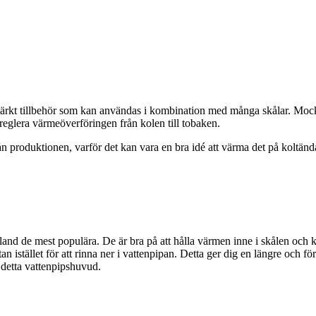
ärkt tillbehör som kan användas i kombination med många skålar. Mockin
t reglera värmeöverföringen från kolen till tobaken.
 från produktionen, varför det kan vara en bra idé att värma det på koltä
 bland de mest populära. De är bra på att hålla värmen inne i skålen oc
 istället för att rinna ner i vattenpipan. Detta ger dig en längre och fö
detta vattenpipshuvud.