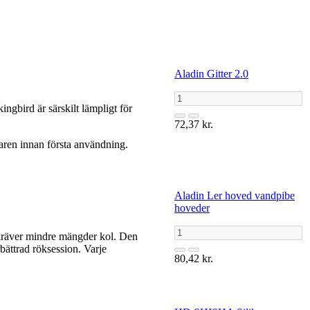
Aladin Gitter 2.0
gbird är särskilt lämpligt för
72,37 kr.
ndaren innan första användning.
Aladin Ler hoved vandpibe
hoveder
h kräver mindre mängder kol. Den
rbättrad röksession. Varje
80,42 kr.