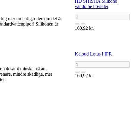
HD SHISHA Silikone
vandpibe hoveder
drig mer oroa dig, eftersom det är
standardvattenpipor! Silikonen är
160,92 kr.
Kaloud Lotus I IPR
atobak samt minska askan,
renare, mindre skadliga, mer
160,92 kr.
et.