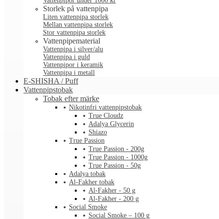
Vattenpipor under 1000 kr
Storlek på vattenpipa
Liten vattenpipa storlek
Mellan vattenpipa storlek
Stor vattenpipa storlek
Vattenpipematerial
Vattenpipa i silver/alu
Vattenpipa i guld
Vattenpipor i keramik
Vattenpipa i metall
E-SHISHA / Puff
Vattenpipstobak
Tobak efter märke
Nikotinfri vattenpipstobak
True Cloudz
Adalya Glycerin
Shiazo
True Passion
True Passion - 200g
True Passion - 1000g
True Passion - 50g
Adalya tobak
Al-Fakher tobak
Al-Fakher - 50 g
Al-Fakher - 200 g
Social Smoke
Social Smoke – 100 g