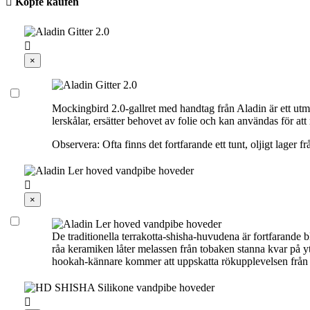

Köpfe kaufen

×
Mockingbird 2.0-gallret med handtag från Aladin är ett utm
lerskålar, ersätter behovet av folie och kan användas för at
Observera: Ofta finns det fortfarande ett tunt, oljigt lager

×
De traditionella terrakotta-shisha-huvudena är fortfarande
råa keramiken låter melassen från tobaken stanna kvar på ytan
hookah-kännare kommer att uppskatta rökupplevelsen från 
