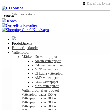
Dag-till-dag-levera
search
Konto
Favoriter
0
Kundvagn
Produktmeny
Paketerbjudande
Vattenpipor
Märken för vattenpipor
Aladin vattenpipor
Oduman vattenpipor
MOB vattenpipor
El-Badia vattenpipor
AMY vattenpipor
Kaya vattenpipor
MYA Vattenpipor
Vattenpipor efter budget
Vattenpipor under 150 kr
Vattenpipor under 200 kr
Vattenpipor under 300 kr
Vattenpipor under 500 kr