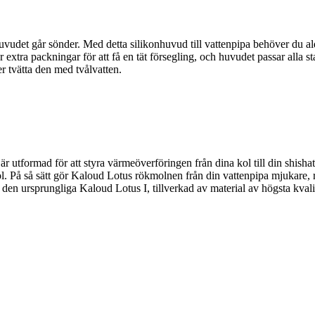
huvudet går sönder. Med detta silikonhuvud till vattenpipa behöver du al
er extra packningar för att få en tät försegling, och huvudet passar alla 
er tvätta den med tvålvatten.
r utformad för att styra värmeöverföringen från dina kol till din shish
ol. På så sätt gör Kaloud Lotus rökmolnen från din vattenpipa mjukare, 
en ursprungliga Kaloud Lotus I, tillverkad av material av högsta kvalit