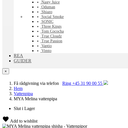
Nasty Juice
Oduman
Shiazo
Social Smoke
SONIC
Three Kings
Tom Cococha
True Cloudz
True Passion
Vaptio
Vimto
REA
GUIDER
×
Få rådgivning via telefon
Ring +45 31 90 00 55
Hem
Vattenpipa
MYA Melina vattenpipa
Slut i Lager
Add to wishlist