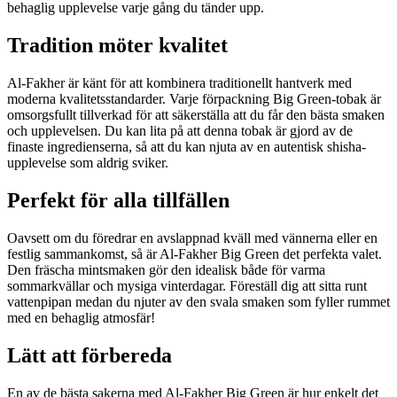
behaglig upplevelse varje gång du tänder upp.
Tradition möter kvalitet
Al-Fakher är känt för att kombinera traditionellt hantverk med
moderna kvalitetsstandarder. Varje förpackning Big Green-tobak är
omsorgsfullt tillverkad för att säkerställa att du får den bästa smaken
och upplevelsen. Du kan lita på att denna tobak är gjord av de
finaste ingredienserna, så att du kan njuta av en autentisk shisha-
upplevelse som aldrig sviker.
Perfekt för alla tillfällen
Oavsett om du föredrar en avslappnad kväll med vännerna eller en
festlig sammankomst, så är Al-Fakher Big Green det perfekta valet.
Den fräscha mintsmaken gör den idealisk både för varma
sommarkvällar och mysiga vinterdagar. Föreställ dig att sitta runt
vattenpipan medan du njuter av den svala smaken som fyller rummet
med en behaglig atmosfär!
Lätt att förbereda
En av de bästa sakerna med Al-Fakher Big Green är hur enkelt det