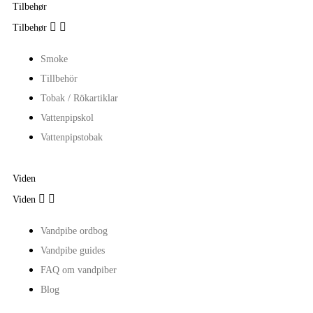
Tilbehør


Tilbehør
Smoke
Tillbehör
Tobak / Rökartiklar
Vattenpipskol
Vattenpipstobak
Viden


Viden
Vandpibe ordbog
Vandpibe guides
FAQ om vandpiber
Blog