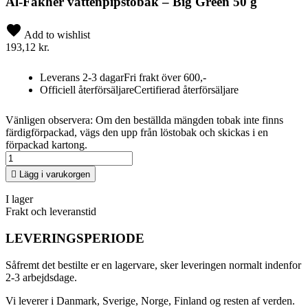
Al-Fakher vattenpipstobak – Big Green 50 g
Add to wishlist
193,12 kr.
Leverans 2-3 dagar
Fri frakt över 600,-
Officiell återförsäljare
Certifierad återförsäljare
Vänligen observera: Om den beställda mängden tobak inte finns
färdigförpackad, vägs den upp från löstobak och skickas i en
förpackad kartong.

Lägg i varukorgen
I lager
Frakt och leveranstid
LEVERINGSPERIODE
Såfremt det bestilte er en lagervare, sker leveringen normalt indenfor
2-3 arbejdsdage.
Vi leverer i Danmark, Sverige, Norge, Finland og resten af verden.