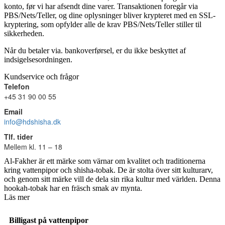
konto, før vi har afsendt dine varer. Transaktionen foregår via
PBS/Nets/Teller, og dine oplysninger bliver krypteret med en SSL-
kryptering, som opfylder alle de krav PBS/Nets/Teller stiller til
sikkerheden.
Når du betaler via. bankoverførsel, er du ikke beskyttet af
indsigelsesordningen.
Kundservice och frågor
Telefon
+45 31 90 00 55
Email
info@hdshisha.dk
Tlf. tider
Mellem kl. 11 – 18
Al-Fakher är ett märke som värnar om kvalitet och traditionerna
kring vattenpipor och shisha-tobak. De är stolta över sitt kulturarv,
och genom sitt märke vill de dela sin rika kultur med världen. Denna
hookah-tobak har en fräsch smak av mynta.
Läs mer
Billigast på vattenpipor