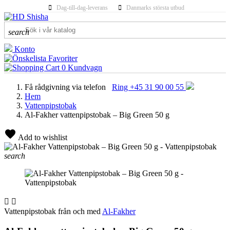
Dag-till-dag-leverans
Danmarks största utbud
search
Konto
Favoriter
0
Kundvagn
Få rådgivning via telefon
Ring +45 31 90 00 55
Hem
Vattenpipstobak
Al-Fakher vattenpipstobak – Big Green 50 g
Add to wishlist
search


Vattenpipstobak från och med
Al-Fakher