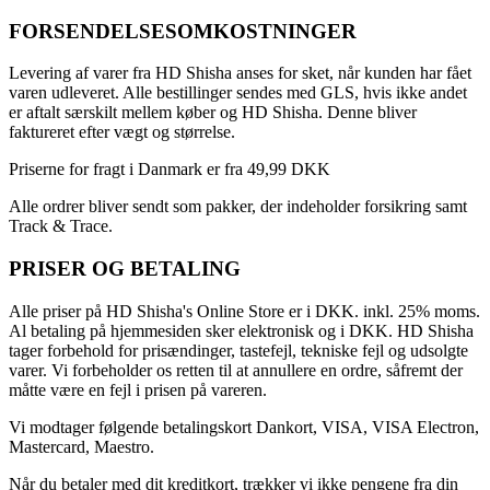
FORSENDELSESOMKOSTNINGER
Levering af varer fra HD Shisha anses for sket, når kunden har fået
varen udleveret. Alle bestillinger sendes med GLS, hvis ikke andet
er aftalt særskilt mellem køber og HD Shisha. Denne bliver
faktureret efter vægt og størrelse.
Priserne for fragt i Danmark er fra 49,99 DKK
Alle ordrer bliver sendt som pakker, der indeholder forsikring samt
Track & Trace.
PRISER OG BETALING
Alle priser på HD Shisha's Online Store er i DKK. inkl. 25% moms.
Al betaling på hjemmesiden sker elektronisk og i DKK. HD Shisha
tager forbehold for prisændinger, tastefejl, tekniske fejl og udsolgte
varer. Vi forbeholder os retten til at annullere en ordre, såfremt der
måtte være en fejl i prisen på vareren.
Vi modtager følgende betalingskort Dankort, VISA, VISA Electron,
Mastercard, Maestro.
Når du betaler med dit kreditkort, trækker vi ikke pengene fra din