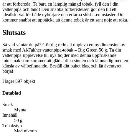
är att förbereda. Ta bara en lämplig mängd tobak, fyll den i din
vattenpipa och tänd! Den snabba förberedelsen gör den till ett
idealiskt val för både nybörjare och erfarna shisha-entusiaster. Du
kommer snabbt att upptäcka att denna tobak är ett sant nöje att röka.
Slutsats
Så vad väntar du på? Gör dig redo att uppleva en ny dimension av
smak med Al-Fakher vattenpipa-tobak – Big Green 50 g. Ta din
vattenpipa-upplevelse till nya höjder med denna uppfriskande
mintsmak som kommer att glädja dina sinnen och lämna dig med en
känsla av välbefinnande. Beställ ditt paket idag och låt äventyret
börja!
I lager
897 objekt
Datablad
Smak
Mynta
Innehåll
50 g
Tobakstyp
Med nikotin