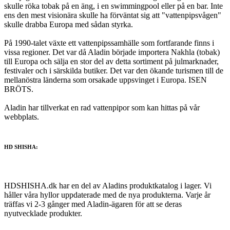
skulle röka tobak på en äng, i en swimmingpool eller på en bar. Inte
ens den mest visionära skulle ha förväntat sig att "vattenpipsvågen"
skulle drabba Europa med sådan styrka.
På 1990-talet växte ett vattenpipssamhälle som fortfarande finns i
vissa regioner. Det var då Aladin började importera Nakhla (tobak)
till Europa och sälja en stor del av detta sortiment på julmarknader,
festivaler och i särskilda butiker. Det var den ökande turismen till de
mellanöstra länderna som orsakade uppsvinget i Europa. ISEN
BRÖTS.
Aladin har tillverkat en rad vattenpipor som kan hittas på vår
webbplats.
HD SHISHA:
HDSHISHA.dk har en del av Aladins produktkatalog i lager. Vi
håller våra hyllor uppdaterade med de nya produkterna. Varje år
träffas vi 2-3 gånger med Aladin-ägaren för att se deras
nyutvecklade produkter.