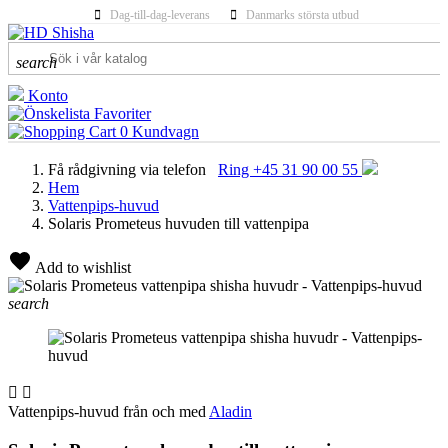
Dag-till-dag-leverans
Danmarks största utbud
search
Konto
Favoriter
0
Kundvagn
Få rådgivning via telefon
Ring +45 31 90 00 55
Hem
Vattenpips-huvud
Solaris Prometeus huvuden till vattenpipa
Add to wishlist
search


Vattenpips-huvud från och med
Aladin