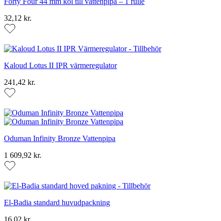
Forty Four 44 mm kol till vattenpipa – 1 rulle
32,12 kr.
Kaloud Lotus II IPR värmeregulator
241,42 kr.
Oduman Infinity Bronze Vattenpipa
1 609,92 kr.
El-Badia standard huvudpackning
16,02 kr.