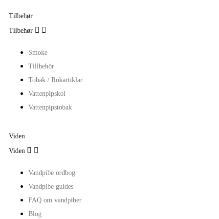
Tilbehør


Tilbehør
Smoke
Tillbehör
Tobak / Rökartiklar
Vattenpipskol
Vattenpipstobak
Viden


Viden
Vandpibe ordbog
Vandpibe guides
FAQ om vandpiber
Blog