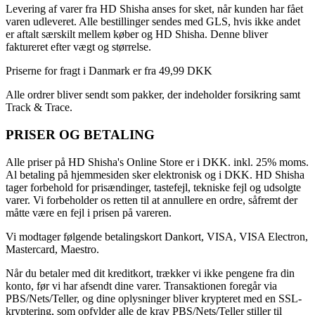
Levering af varer fra HD Shisha anses for sket, når kunden har fået
varen udleveret. Alle bestillinger sendes med GLS, hvis ikke andet
er aftalt særskilt mellem køber og HD Shisha. Denne bliver
faktureret efter vægt og størrelse.
Priserne for fragt i Danmark er fra 49,99 DKK
Alle ordrer bliver sendt som pakker, der indeholder forsikring samt
Track & Trace.
PRISER OG BETALING
Alle priser på HD Shisha's Online Store er i DKK. inkl. 25% moms.
Al betaling på hjemmesiden sker elektronisk og i DKK. HD Shisha
tager forbehold for prisændinger, tastefejl, tekniske fejl og udsolgte
varer. Vi forbeholder os retten til at annullere en ordre, såfremt der
måtte være en fejl i prisen på vareren.
Vi modtager følgende betalingskort Dankort, VISA, VISA Electron,
Mastercard, Maestro.
Når du betaler med dit kreditkort, trækker vi ikke pengene fra din
konto, før vi har afsendt dine varer. Transaktionen foregår via
PBS/Nets/Teller, og dine oplysninger bliver krypteret med en SSL-
kryptering, som opfylder alle de krav PBS/Nets/Teller stiller til