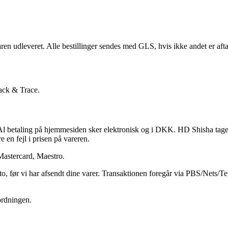
ren udleveret. Alle bestillinger sendes med GLS, hvis ikke andet er aft
rack & Trace.
 betaling på hjemmesiden sker elektronisk og i DKK. HD Shisha tager for
e en fejl i prisen på vareren.
Mastercard, Maestro.
to, før vi har afsendt dine varer. Transaktionen foregår via PBS/Nets/T
sordningen.