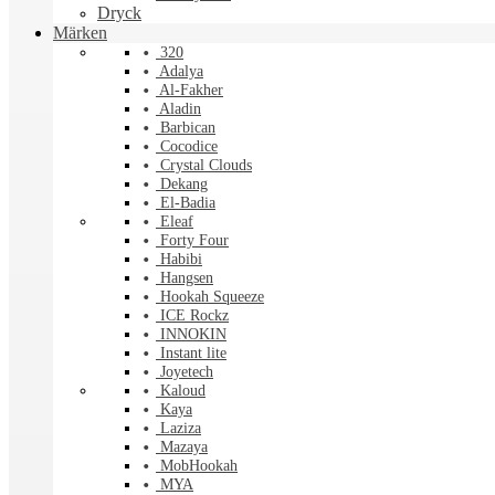
Dryck
Märken
320
Adalya
Al-Fakher
Aladin
Barbican
Cocodice
Crystal Clouds
Dekang
El-Badia
Eleaf
Forty Four
Habibi
Hangsen
Hookah Squeeze
ICE Rockz
INNOKIN
Instant lite
Joyetech
Kaloud
Kaya
Laziza
Mazaya
MobHookah
MYA