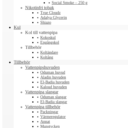
Social Smoke – 250 g
Nikotinfri tobak
True Cloudz
Adalya Glycerin
Shiazo
Kul
Kol till vattenpipa
Kokoskul
Engångskol
Tillbehör
Koltändare
Koltång
Tillbehör
Vattenpipshuvuden
Oduman huvud
Aladin huvuden
El-Badia huvuden
Kaloud huvuden
Vattenpipa slangar
Oduman slangar
El-Badia slangar
Vattenpipa tillbehör
Packningar
Värmeregulator
Annat
Munstycken