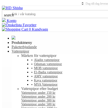
Dag-till-dag-levera
search
Konto
Favoriter
0
Kundvagn
Produktmeny
Paketerbjudande
Vattenpipor
Märken för vattenpipor
Aladin vattenpipor
Oduman vattenpipor
MOB vattenpipor
El-Badia vattenpipor
AMY vattenpipor
Kaya vattenpipor
MYA Vattenpipor
Vattenpipor efter budget
Vattenpipor under 150 kr
Vattenpipor under 200 kr
Vattenpipor under 300 kr
Vattenpipor under 500 kr