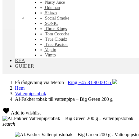
Nasty Juice
Oduman
Shiazo
Social Smoke
SONIC
Three Kings
Tom Cococha
True Cloudz
True Passion
Vaptio
Vimto
REA
GUIDER
Få rådgivning via telefon
Ring +45 31 90 00 55
Hem
Vattenpipstobak
Al-Fakher tobak till vattenpipa – Big Green 200 g
Add to wishlist
search