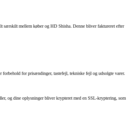
alt særskilt mellem køber og HD Shisha. Denne bliver faktureret efter
behold for prisændinger, tastefejl, tekniske fejl og udsolgte varer.
eller, og dine oplysninger bliver krypteret med en SSL-kryptering, som