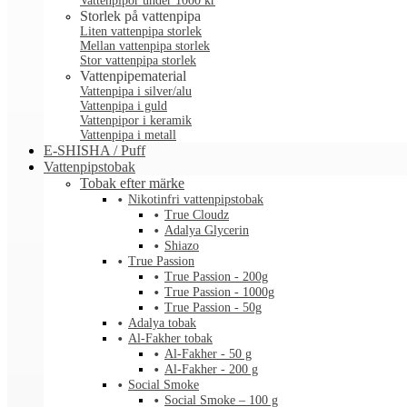
Vattenpipor under 1000 kr
Storlek på vattenpipa
Liten vattenpipa storlek
Mellan vattenpipa storlek
Stor vattenpipa storlek
Vattenpipematerial
Vattenpipa i silver/alu
Vattenpipa i guld
Vattenpipor i keramik
Vattenpipa i metall
E-SHISHA / Puff
Vattenpipstobak
Tobak efter märke
Nikotinfri vattenpipstobak
True Cloudz
Adalya Glycerin
Shiazo
True Passion
True Passion - 200g
True Passion - 1000g
True Passion - 50g
Adalya tobak
Al-Fakher tobak
Al-Fakher - 50 g
Al-Fakher - 200 g
Social Smoke
Social Smoke – 100 g