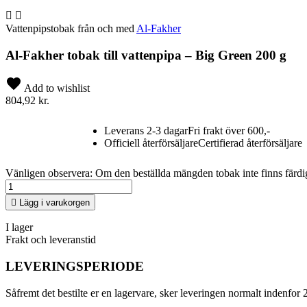


Vattenpipstobak från och med
Al-Fakher
Al-Fakher tobak till vattenpipa – Big Green 200 g
Add to wishlist
804,92 kr.
Leverans 2-3 dagar
Fri frakt över 600,-
Officiell återförsäljare
Certifierad återförsäljare
Vänligen observera: Om den beställda mängden tobak inte finns färdi

Lägg i varukorgen
I lager
Frakt och leveranstid
LEVERINGSPERIODE
Såfremt det bestilte er en lagervare, sker leveringen normalt indenfor 