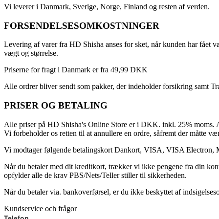
Vi leverer i Danmark, Sverige, Norge, Finland og resten af verden.
FORSENDELSESOMKOSTNINGER
Levering af varer fra HD Shisha anses for sket, når kunden har fået va
vægt og størrelse.
Priserne for fragt i Danmark er fra 49,99 DKK
Alle ordrer bliver sendt som pakker, der indeholder forsikring samt T
PRISER OG BETALING
Alle priser på HD Shisha's Online Store er i DKK. inkl. 25% moms. Al
Vi forbeholder os retten til at annullere en ordre, såfremt der måtte vær
Vi modtager følgende betalingskort Dankort, VISA, VISA Electron, 
Når du betaler med dit kreditkort, trækker vi ikke pengene fra din kon
opfylder alle de krav PBS/Nets/Teller stiller til sikkerheden.
Når du betaler via. bankoverførsel, er du ikke beskyttet af indsigelse
Kundservice och frågor
Telefon