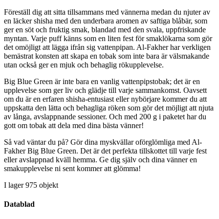
Föreställ dig att sitta tillsammans med vännerna medan du njuter av
en läcker shisha med den underbara aromen av saftiga blåbär, som
ger en söt och fruktig smak, blandad med den svala, uppfriskande
myntan. Varje puff känns som en liten fest för smaklökarna som gör
det omöjligt att lägga ifrån sig vattenpipan. Al-Fakher har verkligen
bemästrat konsten att skapa en tobak som inte bara är välsmakande
utan också ger en mjuk och behaglig rökupplevelse.
Big Blue Green är inte bara en vanlig vattenpipstobak; det är en
upplevelse som ger liv och glädje till varje sammankomst. Oavsett
om du är en erfaren shisha-entusiast eller nybörjare kommer du att
uppskatta den lätta och behagliga röken som gör det möjligt att njuta
av långa, avslappnande sessioner. Och med 200 g i paketet har du
gott om tobak att dela med dina bästa vänner!
Så vad väntar du på? Gör dina myskvällar oförglömliga med Al-
Fakher Big Blue Green. Det är det perfekta tillskottet till varje fest
eller avslappnad kväll hemma. Ge dig själv och dina vänner en
smakupplevelse ni sent kommer att glömma!
I lager
975 objekt
Datablad