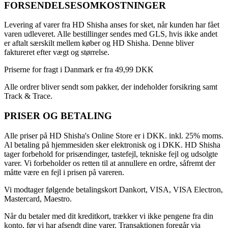
FORSENDELSESOMKOSTNINGER
Levering af varer fra HD Shisha anses for sket, når kunden har fået
varen udleveret. Alle bestillinger sendes med GLS, hvis ikke andet
er aftalt særskilt mellem køber og HD Shisha. Denne bliver
faktureret efter vægt og størrelse.
Priserne for fragt i Danmark er fra 49,99 DKK
Alle ordrer bliver sendt som pakker, der indeholder forsikring samt
Track & Trace.
PRISER OG BETALING
Alle priser på HD Shisha's Online Store er i DKK. inkl. 25% moms.
Al betaling på hjemmesiden sker elektronisk og i DKK. HD Shisha
tager forbehold for prisændinger, tastefejl, tekniske fejl og udsolgte
varer. Vi forbeholder os retten til at annullere en ordre, såfremt der
måtte være en fejl i prisen på vareren.
Vi modtager følgende betalingskort Dankort, VISA, VISA Electron,
Mastercard, Maestro.
Når du betaler med dit kreditkort, trækker vi ikke pengene fra din
konto, før vi har afsendt dine varer. Transaktionen foregår via