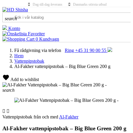
Dag-till-dag-leverans
Danmarks största utbud
search
Konto
Favoriter
0
Kundvagn
Få rådgivning via telefon
Ring +45 31 90 00 55
Hem
Vattenpipstobak
Al-Fakher vattenpipstobak – Big Blue Green 200 g
Add to wishlist
search


Vattenpipstobak från och med
Al-Fakher
Al-Fakher vattenpipstobak – Big Blue Green 200 g