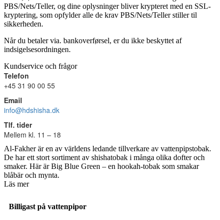
PBS/Nets/Teller, og dine oplysninger bliver krypteret med en SSL-
kryptering, som opfylder alle de krav PBS/Nets/Teller stiller til
sikkerheden.
Når du betaler via. bankoverførsel, er du ikke beskyttet af
indsigelsesordningen.
Kundservice och frågor
Telefon
+45 31 90 00 55
Email
info@hdshisha.dk
Tlf. tider
Mellem kl. 11 – 18
Al-Fakher är en av världens ledande tillverkare av vattenpipstobak.
De har ett stort sortiment av shishatobak i många olika dofter och
smaker. Här är Big Blue Green – en hookah-tobak som smakar
blåbär och mynta.
Läs mer
Billigast på vattenpipor