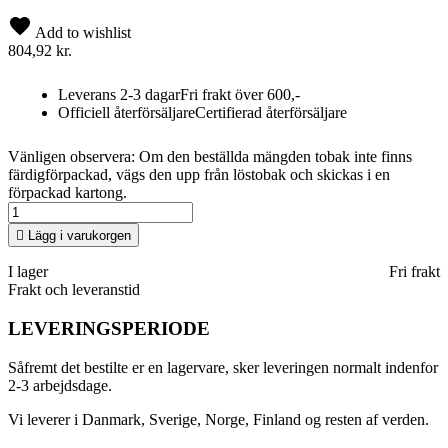
Add to wishlist
804,92 kr.
Leverans 2-3 dagar
Fri frakt över 600,-
Officiell återförsäljare
Certifierad återförsäljare
Vänligen observera: Om den beställda mängden tobak inte finns
färdigförpackad, vägs den upp från löstobak och skickas i en
förpackad kartong.

Lägg i varukorgen
I lager
Fri frakt
Frakt och leveranstid
LEVERINGSPERIODE
Såfremt det bestilte er en lagervare, sker leveringen normalt indenfor
2-3 arbejdsdage.
Vi leverer i Danmark, Sverige, Norge, Finland og resten af verden.